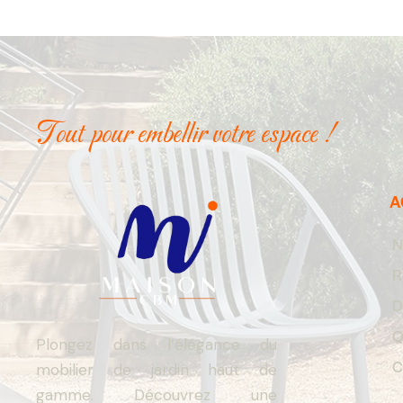
Tout pour embellir votre espace !
A
N
R
D
Q
Plongez dans l’élégance du
C
mobilier de jardin haut de
gamme. Découvrez une