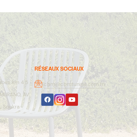
RÉSEAUX SOCIAUX
abes km 4.5
cbm@cbmtunisie.com.tn
MURANO, AV
 Soukra
al: