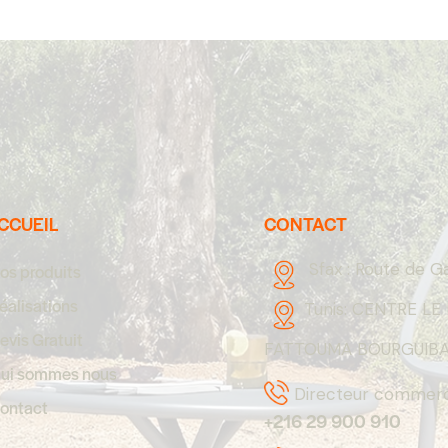
CCUEIL
CONTACT
Sfax :
Route de G
os produits
éalisations
Tunis:
CENTRE LE 
evis Gratuit
FATTOUMA BOURGUIBA,
ui sommes nous
Directeur commerci
ontact
+216 29 900 910