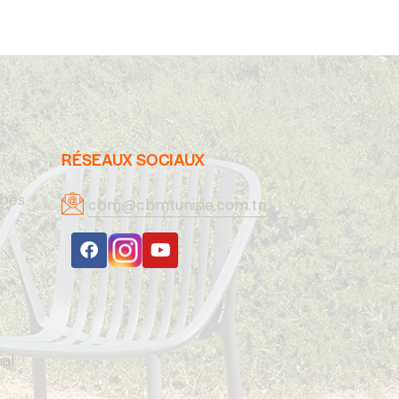
RÉSEAUX SOCIAUX
abes
cbm@cbmtunisie.com.tn
A
al: