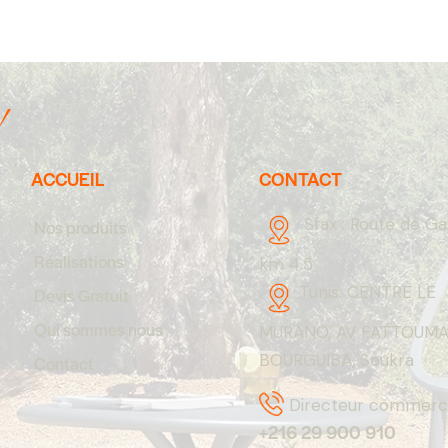
!
ACCUEIL
CONTACT
Sfax :
Route de G
Nos produits
Réalisations
km 4.5
Tunis:
CENTRE LE
Devis Gratuit
Qui sommes nous
MURANO, AV FATTOUM
BOURGUIBA, Soukra
Contact
Directeur commerci
+216 29 900 910