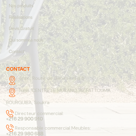
Nos produits
Réalisations
Devis Gratuit
Qui sommes nous
Contact
CONTACT
Sfax :
Route de Gabes km 4.5
Tunis:
CENTRE LE MURANO, AV FATTOUMA
BOURGUIBA, Soukra
Directeur commercial:
+216 29 900 910
Responsable commercial Meubles:
+216 29 980 688