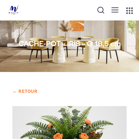
CACHE-POT « IRIS » Ø 18,5 cm
← RETOUR