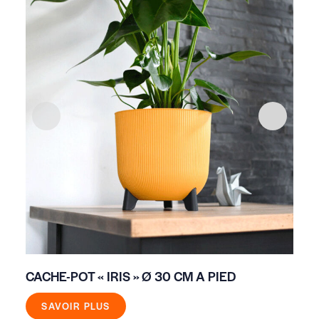
CACHE-POT « IRIS » Ø 30 CM A PIED
CA
SAVOIR PLUS