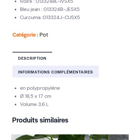
Ivoire : 013324BL-IVSX5
Bleu jean : 013324B-JESX5
Curcuma :013324J-CUSX5
Catégorie :
Pot
DESCRIPTION
INFORMATIONS COMPLÉMENTAIRES
en polypropylène
Ø 18,5 x 17 cm
Volume 3,6 L
Produits similaires