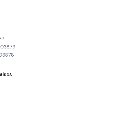
:
77
 :03879
 03878
aises