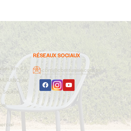
RÉSEAUX SOCIAUX
abes km 4.5
cbm@cbmtunisie.com.tn
MURANO, AV
 Soukra
al:
rcial