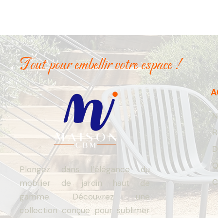
Tout pour embellir votre espace !
A
N
R
D
Q
Plongez dans l’élégance du
C
mobilier de jardin haut de
gamme. Découvrez une
collection conçue pour sublimer