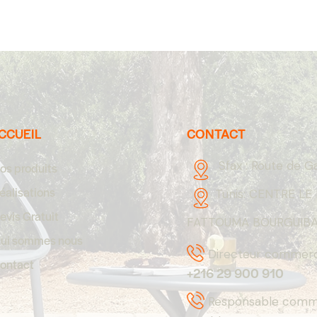
CCUEIL
CONTACT
Sfax :
Route de G
os produits
éalisations
Tunis:
CENTRE LE 
evis Gratuit
FATTOUMA BOURGUIBA,
ui sommes nous
Directeur commerci
ontact
+216 29 900 910
Responsable comme