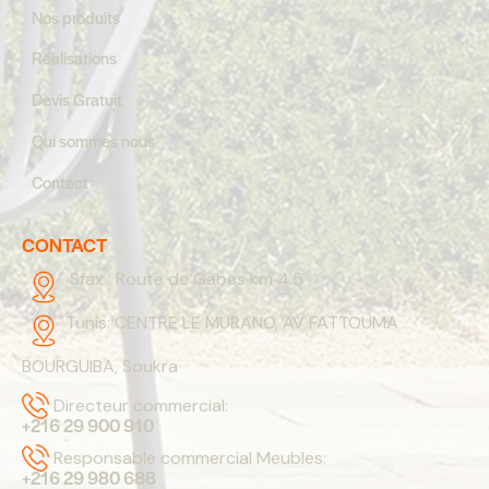
Nos produits
Réalisations
Devis Gratuit
Qui sommes nous
Contact
CONTACT
Sfax :
Route de Gabes km 4.5
Tunis:
CENTRE LE MURANO, AV FATTOUMA
BOURGUIBA, Soukra
Directeur commercial:
+216 29 900 910
Responsable commercial Meubles:
+216 29 980 688