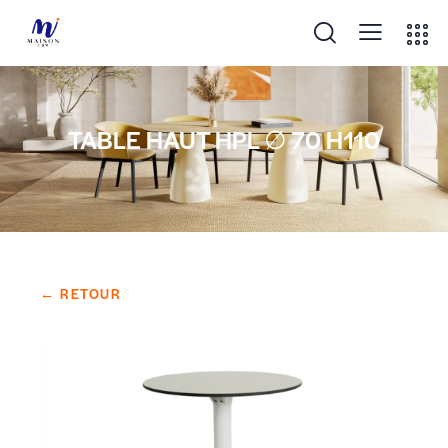
TABLE HAUT HPL ∅ 70 H110
← RETOUR