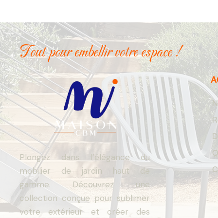
Tout pour embellir votre espace !
A
N
R
D
Q
Plongez dans l’élégance du
C
mobilier de jardin haut de
gamme. Découvrez une
collection conçue pour sublimer
votre extérieur et créer des