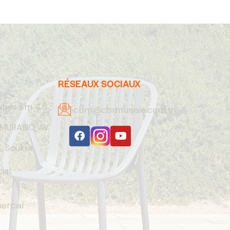
RÉSEAUX SOCIAUX
abes km 4.5
cbm@cbmtunisie.com.tn
MURANO, AV
 Soukra
al:
rcial