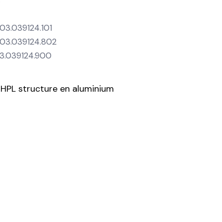
.03.039124.101
1.03.039124.802
03.039124.900
 HPL structure en aluminium