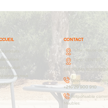
CCUEIL
CONTACT
Sfax :
Route de G
os produits
éalisations
Tunis:
CENTRE LE 
evis Gratuit
FATTOUMA BOURGUIBA,
ui sommes nous
Directeur commerci
ontact
+216 29 900 910
Responsable comme
Meubles: