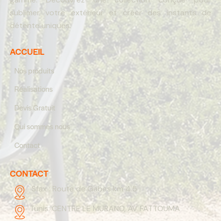
sublimer votre extérieur et créer des instants de
détente uniques.
ACCUEIL
Nos produits
Réalisations
Devis Gratuit
Qui sommes nous
Contact
CONTACT
Sfax :
Route de Gabes km 4.5
Tunis:
CENTRE LE MURANO, AV FATTOUMA