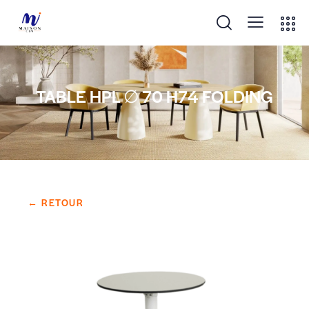
TABLE HPL ∅ 70 H74 FOLDING
← RETOUR