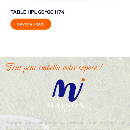
TABLE HPL 60*60 H74
TA
12
SAVOIR PLUS
Tout pour embellir votre espace !
Plongez dans l’élégance du mobilier de jardin haut de
gamme. Découvrez une collection conçue pour