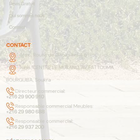
Devis Gratuit
Qui sommes nous
Contact
CONTACT
Sfax :
Route de Gabes km 4.5
Tunis:
CENTRE LE MURANO, AV FATTOUMA
BOURGUIBA, Soukra
Directeur commercial:
+216 29 900 910
Responsable commercial Meubles:
+216 29 980 688
Responsable commercial:
+216 29 937 200