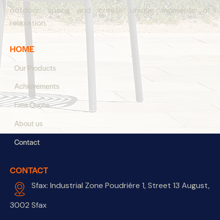
outdoor space and create unique moments of
relaxation.
HOME
Our Products
Achievements
Free Quote
About us
Contact
CONTACT
Sfax: Industrial Zone Poudrière 1, Street 13 August,
3002 Sfax