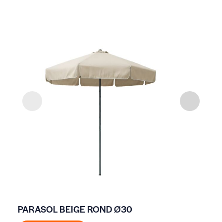
PARASOL BEIGE ROND Ø30
PA