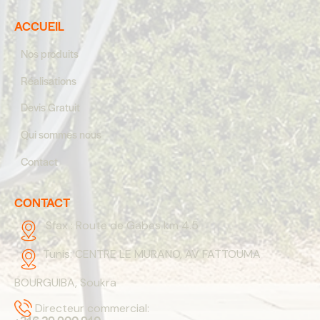
ACCUEIL
Nos produits
Réalisations
Devis Gratuit
Qui sommes nous
Contact
CONTACT
Sfax :
Route de Gabes km 4.5
Tunis:
CENTRE LE MURANO, AV FATTOUMA
BOURGUIBA, Soukra
Directeur commercial: