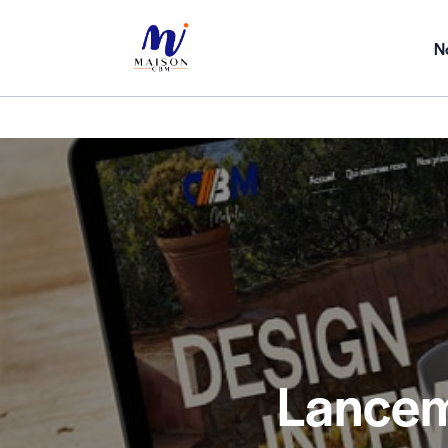
N
Lancem