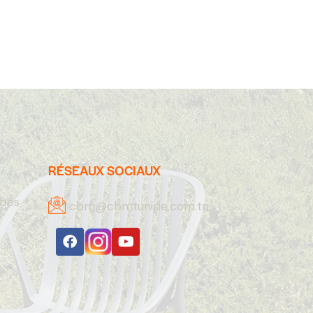
RÉSEAUX SOCIAUX
abes
cbm@cbmtunisie.com.tn
A