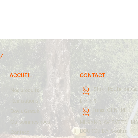
!
ACCUEIL
CONTACT
Sfax :
Route de G
Nos produits
Réalisations
km 4.5
Tunis:
CENTRE LE
Devis Gratuit
Qui sommes nous
MURANO, AV FATTOUM
BOURGUIBA, Soukra
Contact