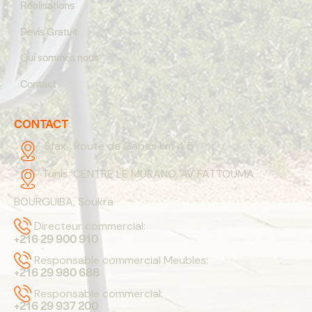
Réalisations
Devis Gratuit
Qui sommes nous
Contact
CONTACT
Sfax :
Route de Gabes km 4.5
Tunis:
CENTRE LE MURANO, AV FATTOUMA
BOURGUIBA, Soukra
Directeur commercial:
+216 29 900 910
Responsable commercial Meubles:
+216 29 980 688
Responsable commercial:
+216 29 937 200