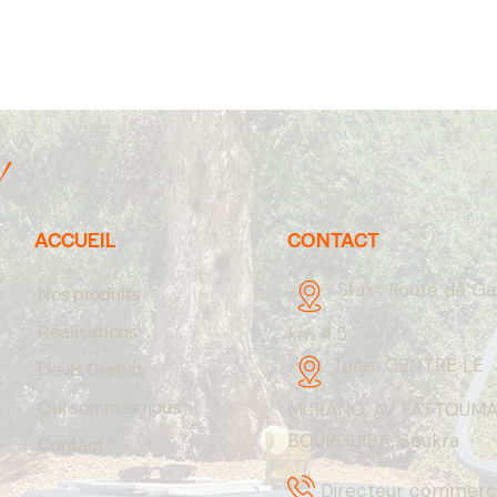
!
ACCUEIL
CONTACT
Sfax :
Route de G
Nos produits
Réalisations
km 4.5
Tunis:
CENTRE LE
Devis Gratuit
Qui sommes nous
MURANO, AV FATTOUM
BOURGUIBA, Soukra
Contact
Directeur commerci