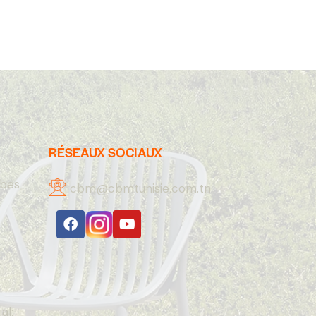
RÉSEAUX SOCIAUX
abes
cbm@cbmtunisie.com.tn
A
al: