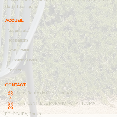
détente uniques.
ACCUEIL
Nos produits
Réalisations
Devis Gratuit
Qui sommes nous
Contact
CONTACT
Sfax :
Route de Gabes km 4.5
Tunis:
CENTRE LE MURANO, AV FATTOUMA
BOURGUIBA, Soukra