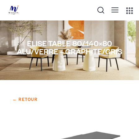
ELISE TABLE 80/140×80
ALU/VERRE – GRAPHITE/GRIS
← RETOUR