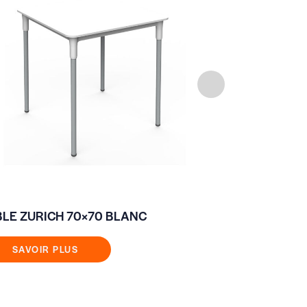
BLE ZURICH 70×70 BLANC
TABLE HPL 
SAVOIR PLUS
SAVOIR