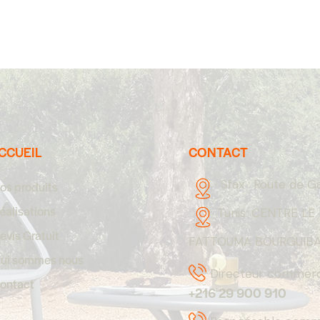
CCUEIL
CONTACT
Sfax :
Route de G
os produits
éalisations
Tunis:
CENTRE LE 
evis Gratuit
FATTOUMA BOURGUIBA,
ui sommes nous
Directeur commerci
ontact
+216 29 900 910