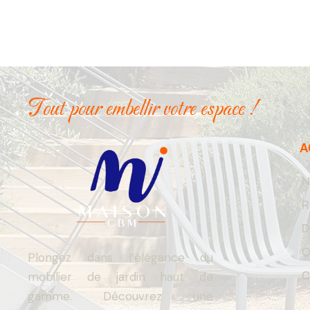
Tout pour embellir votre espace !
A
N
R
D
Q
Plongez dans l’élégance du
C
mobilier de jardin haut de
gamme. Découvrez une