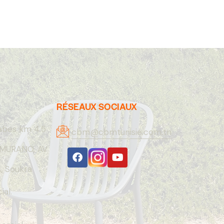
RÉSEAUX SOCIAUX
abes km 4.5
cbm@cbmtunisie.com.tn
MURANO, AV
 Soukra
al: