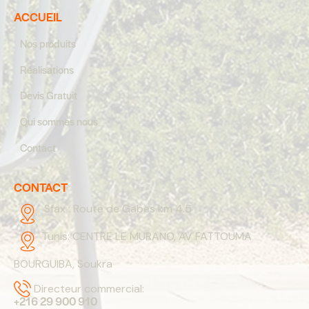
ACCUEIL
Nos produits
Réalisations
Devis Gratuit
Qui sommes nous
Contact
CONTACT
Sfax :
Route de Gabes km 4.5
Tunis:
CENTRE LE MURANO, AV FATTOUMA
BOURGUIBA, Soukra
Directeur commercial:
+216 29 900 910