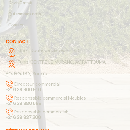
Devis Gratuit
Qui sommes nous
Contact
CONTACT
Sfax :
Route de Gabes km 4.5
Tunis:
CENTRE LE MURANO, AV FATTOUMA
BOURGUIBA, Soukra
Directeur commercial:
+216 29 900 910
Responsable commercial Meubles:
+216 29 980 688
Responsable commercial:
+216 29 937 200