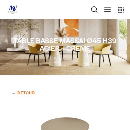
TABLE BASSE MASSAI Ø45 H39
ACIER – CREME
← RETOUR