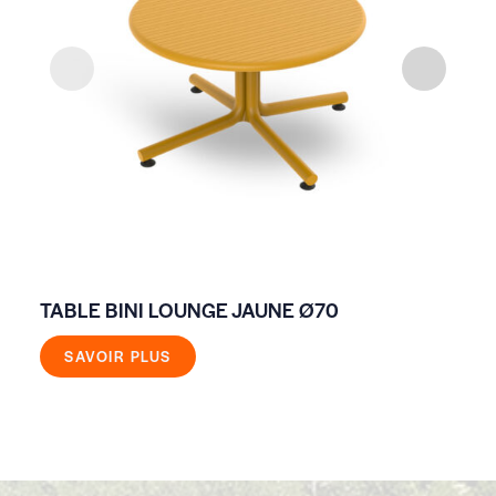
TABLE BINI LOUNGE JAUNE Ø70
TA
GR
SAVOIR PLUS