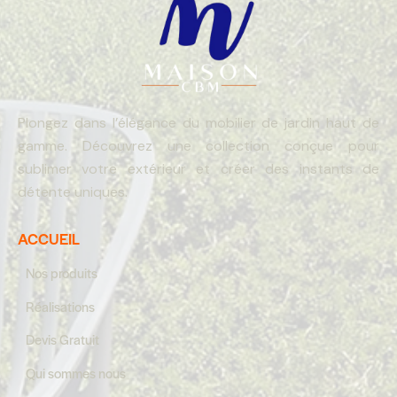
Plongez dans l’élégance du mobilier de jardin haut de
gamme. Découvrez une collection conçue pour
sublimer votre extérieur et créer des instants de
détente uniques.
ACCUEIL
Nos produits
Réalisations
Devis Gratuit
Qui sommes nous