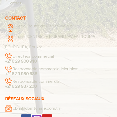
Contact
CONTACT
Sfax :
Route de Gabes km 4.5
Tunis:
CENTRE LE MURANO, AV FATTOUMA
BOURGUIBA, Soukra
Directeur commercial:
+216 29 900 910
Responsable commercial Meubles:
+216 29 980 688
Responsable commercial:
+216 29 937 200
RÉSEAUX SOCIAUX
cbm@cbmtunisie.com.tn