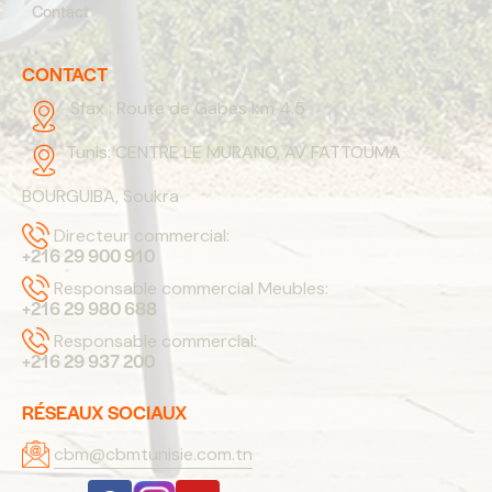
Contact
CONTACT
Sfax :
Route de Gabes km 4.5
Tunis:
CENTRE LE MURANO, AV FATTOUMA
BOURGUIBA, Soukra
Directeur commercial:
+216 29 900 910
Responsable commercial Meubles:
+216 29 980 688
Responsable commercial:
+216 29 937 200
RÉSEAUX SOCIAUX
cbm@cbmtunisie.com.tn