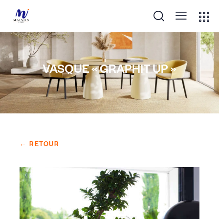
VASQUE « GRAPHIT UP »
← RETOUR