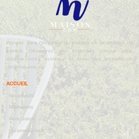
Plongez dans l’élégance du mobilier de jardin haut de
gamme. Découvrez une collection conçue pour
sublimer votre extérieur et créer des instants de
détente uniques.
ACCUEIL
Nos produits
Réalisations
Devis Gratuit
Qui sommes nous