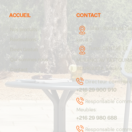
ACCUEIL
CONTACT
Sfax :
Route de G
Nos produits
Réalisations
km 4.5
Tunis:
CENTRE LE
Devis Gratuit
Qui sommes nous
MURANO, AV FATTOUM
BOURGUIBA, Soukra
Contact
Directeur commerci
+216 29 900 910
Responsable comme
Meubles:
+216 29 980 688
Responsable commer