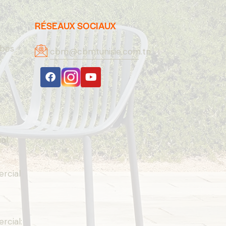
RÉSEAUX SOCIAUX
abes
cbm@cbmtunisie.com.tn
A
al:
rcial
cial: