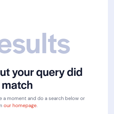
esults
but your query did
 match
ke a moment and do a search below or
om
our homepage
.