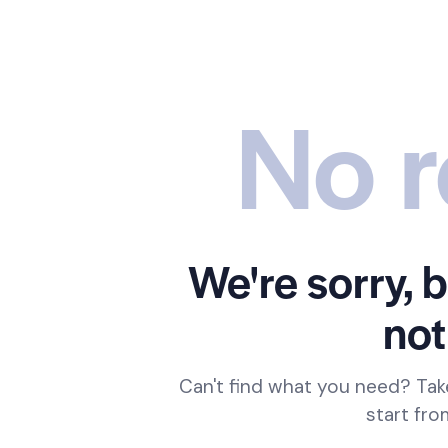
No r
We're sorry, 
not
Can't find what you need? Ta
start fr