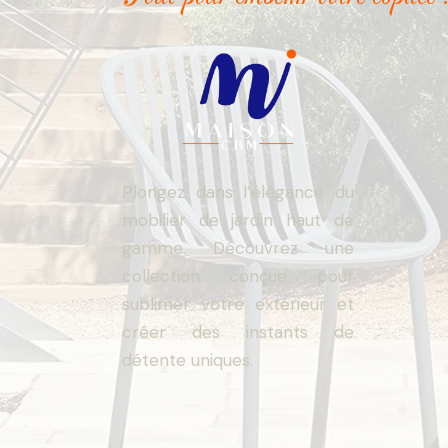
Plongez dans l’élégance du
mobilier de jardin haut de
gamme. Découvrez une
collection conçue pour
sublimer votre extérieur et
créer des instants de
détente uniques.