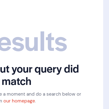
esults
but your query did
 match
ke a moment and do a search below or
om
our homepage
.