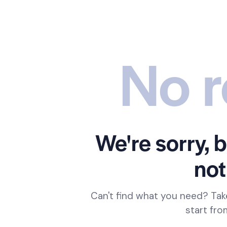
No r
We're sorry, 
not
Can't find what you need? Ta
start fr