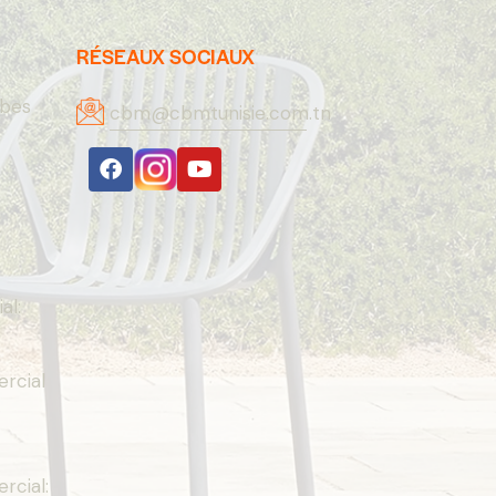
RÉSEAUX SOCIAUX
abes
cbm@cbmtunisie.com.tn
A
al:
rcial
cial: