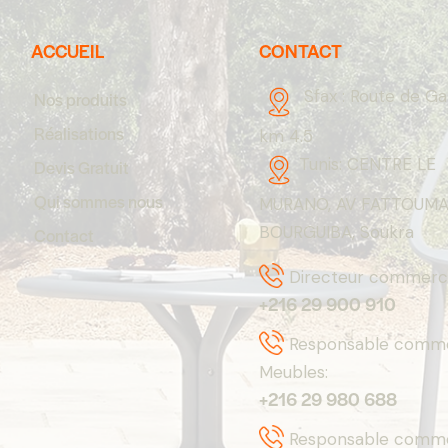
ACCUEIL
CONTACT
Sfax :
Route de G
Nos produits
Réalisations
km 4.5
Tunis:
CENTRE LE
Devis Gratuit
Qui sommes nous
MURANO, AV FATTOUM
BOURGUIBA, Soukra
Contact
Directeur commerci
+216 29 900 910
Responsable comme
Meubles:
+216 29 980 688
Responsable commer