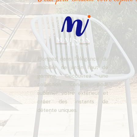
Plongez dans l’élégance du
mobilier de jardin haut de
gamme. Découvrez une
collection conçue pour
sublimer votre extérieur et
créer des instants de
détente uniques.