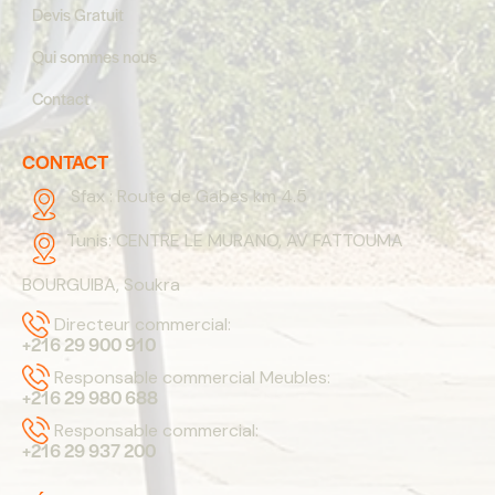
Devis Gratuit
Qui sommes nous
Contact
CONTACT
Sfax :
Route de Gabes km 4.5
Tunis:
CENTRE LE MURANO, AV FATTOUMA
BOURGUIBA, Soukra
Directeur commercial:
+216 29 900 910
Responsable commercial Meubles:
+216 29 980 688
Responsable commercial:
+216 29 937 200