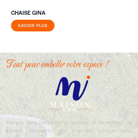
CHAISE GINA
CH
SAVOIR PLUS
Tout pour embellir votre espace !
Plongez dans l’élégance du mobilier de jardin haut de
gamme. Découvrez une collection conçue pour