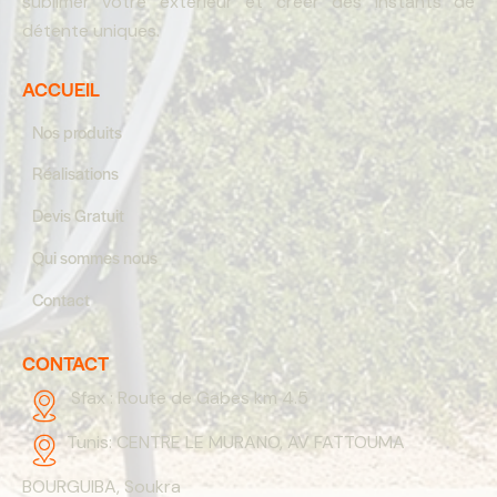
sublimer votre extérieur et créer des instants de
détente uniques.
ACCUEIL
Nos produits
Réalisations
Devis Gratuit
Qui sommes nous
Contact
CONTACT
Sfax :
Route de Gabes km 4.5
Tunis:
CENTRE LE MURANO, AV FATTOUMA
BOURGUIBA, Soukra