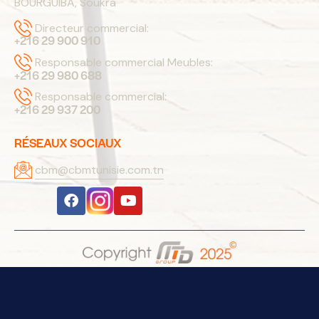
BOURGUIBA, Soukra
Directeur commercial:
+216 29 900 910
Responsable commercial Meubles:
+216 29 980 688
Responsable commercial:
+216 29 937 200
RÉSEAUX SOCIAUX
cbm@cbmtunisie.com.tn