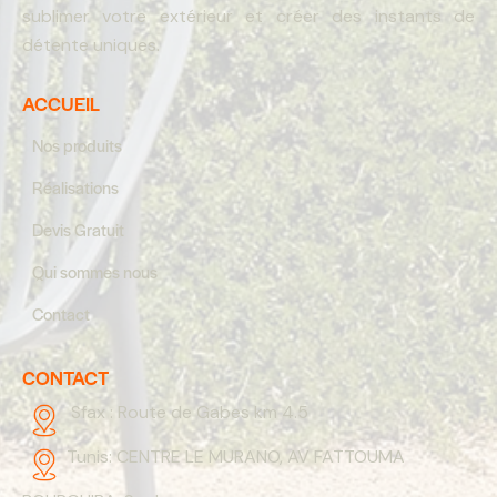
sublimer votre extérieur et créer des instants de
détente uniques.
ACCUEIL
Nos produits
Réalisations
Devis Gratuit
Qui sommes nous
Contact
CONTACT
Sfax :
Route de Gabes km 4.5
Tunis:
CENTRE LE MURANO, AV FATTOUMA