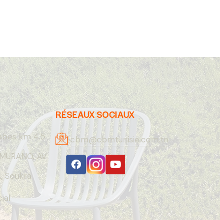
RÉSEAUX SOCIAUX
abes km 4.5
cbm@cbmtunisie.com.tn
MURANO, AV
 Soukra
al: