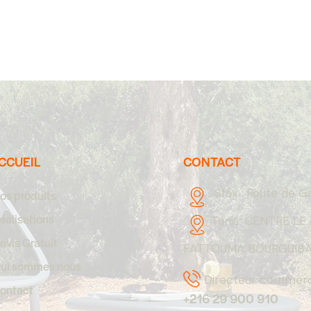
CCUEIL
CONTACT
Sfax :
Route de G
os produits
éalisations
Tunis:
CENTRE LE 
evis Gratuit
FATTOUMA BOURGUIBA,
ui sommes nous
Directeur commerci
ontact
+216 29 900 910