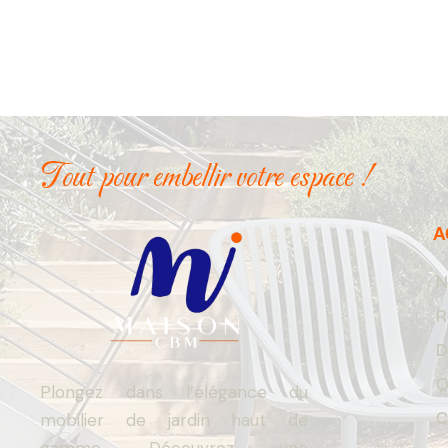
Tout pour embellir votre espace !
A
N
R
D
Q
Plongez dans l’élégance du
C
mobilier de jardin haut de