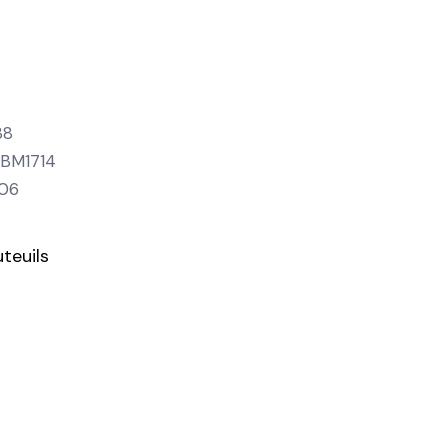
:
38
 BM1714
406
uteuils