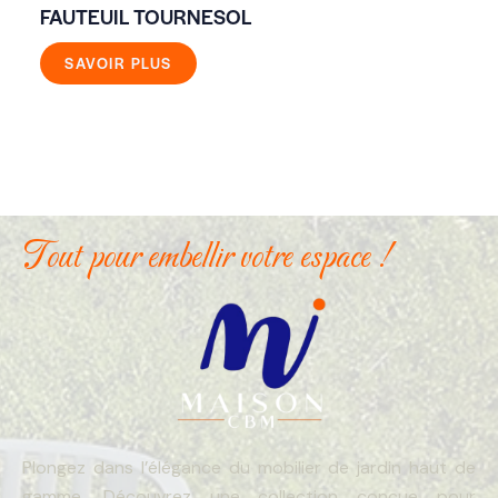
FAUTEUIL TOURNESOL
FA
SAVOIR PLUS
Tout pour embellir votre espace !
Plongez dans l’élégance du mobilier de jardin haut de
gamme. Découvrez une collection conçue pour