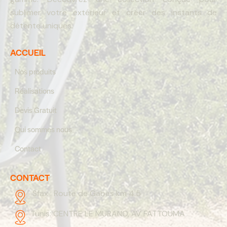
sublimer votre extérieur et créer des instants de
détente uniques.
ACCUEIL
Nos produits
Réalisations
Devis Gratuit
Qui sommes nous
Contact
CONTACT
Sfax :
Route de Gabes km 4.5
Tunis:
CENTRE LE MURANO, AV FATTOUMA