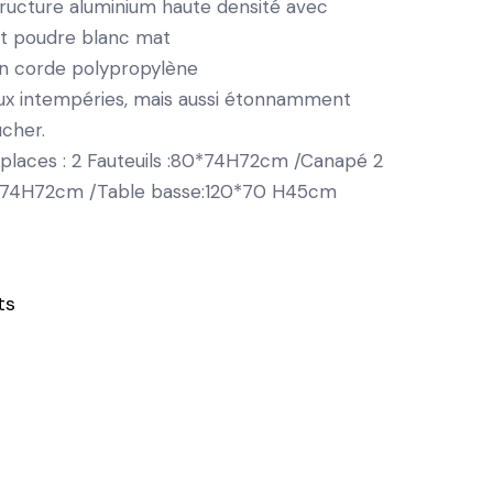
tructure aluminium haute densité
avec
t poudre blanc mat
n corde polypropylène
aux intempéries, mais aussi étonnamment
ucher.
 places : 2 Fauteuils :80*74H72cm
/Canapé 2
3*74H72cm /Table basse:120*70 H45cm
ts