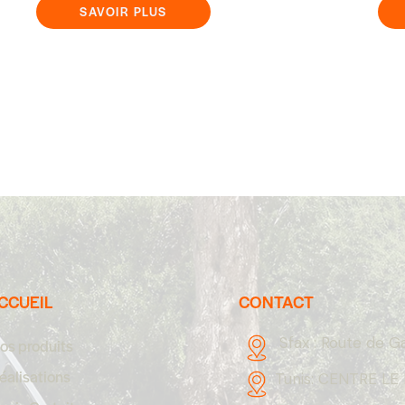
SAVOIR PLUS
CCUEIL
CONTACT
Sfax :
Route de G
os produits
éalisations
Tunis:
CENTRE LE 