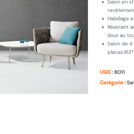
Salon en s
revêtemen
Habillage
e
Résistant 
doux au to
Salon de 4
places:16
UGS :
8011
Catégorie :
Se