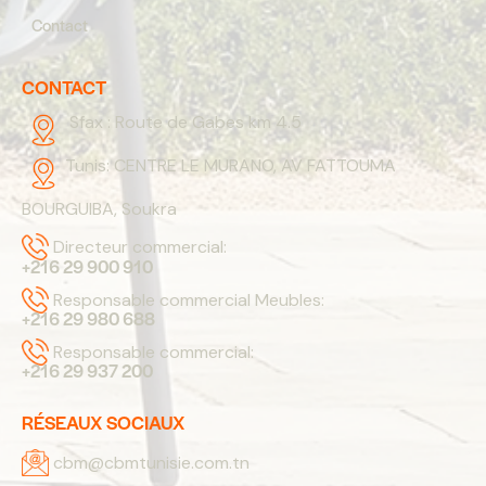
Contact
CONTACT
Sfax :
Route de Gabes km 4.5
Tunis:
CENTRE LE MURANO, AV FATTOUMA
BOURGUIBA, Soukra
Directeur commercial:
+216 29 900 910
Responsable commercial Meubles:
+216 29 980 688
Responsable commercial:
+216 29 937 200
RÉSEAUX SOCIAUX
cbm@cbmtunisie.com.tn