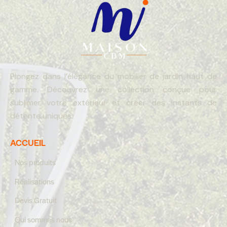
Plongez dans l’élégance du mobilier de jardin haut de
gamme. Découvrez une collection conçue pour
sublimer votre extérieur et créer des instants de
détente uniques.
ACCUEIL
Nos produits
Réalisations
Devis Gratuit
Qui sommes nous