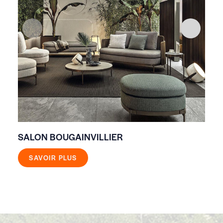
SALON BOUGAINVILLIER
SA
SAVOIR PLUS