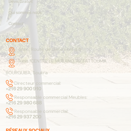
Devis Gratuit
Qui sommes nous
Contact
CONTACT
Sfax :
Route de Gabes km 4.5
Tunis:
CENTRE LE MURANO, AV FATTOUMA
BOURGUIBA, Soukra
Directeur commercial:
+216 29 900 910
Responsable commercial Meubles:
+216 29 980 688
Responsable commercial:
+216 29 937 200
RÉSEAUX SOCIAUX