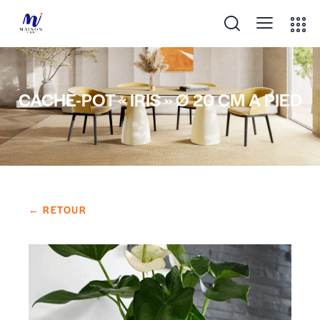
CACHE-POT « IRIS » Ø 20 CM A PIED
← RETOUR