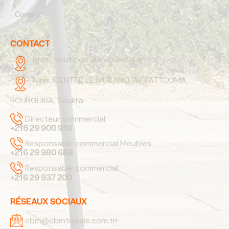
Contact
CONTACT
Sfax :
Route de Gabes km 4.5
Tunis:
CENTRE LE MURANO, AV FATTOUMA
BOURGUIBA, Soukra
Directeur commercial:
+216 29 900 910
Responsable commercial Meubles:
+216 29 980 688
Responsable commercial:
+216 29 937 200
RÉSEAUX SOCIAUX
cbm@cbmtunisie.com.tn