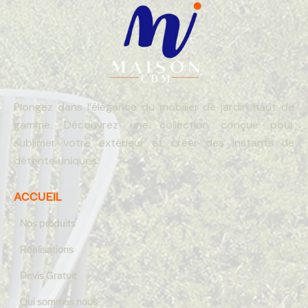
Plongez dans l’élégance du mobilier de jardin haut de
gamme. Découvrez une collection conçue pour
sublimer votre extérieur et créer des instants de
détente uniques.
ACCUEIL
Nos produits
Réalisations
Devis Gratuit
Qui sommes nous