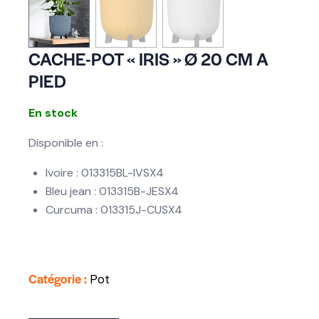
CACHE-POT « IRIS » Ø 20 CM A
PIED
En stock
Disponible en :
Ivoire : 013315BL-IVSX4
Bleu jean : 013315B-JESX4
Curcuma : 013315J-CUSX4
Catégorie :
Pot