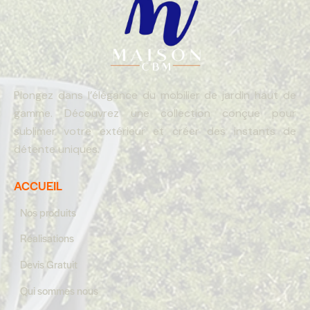
Plongez dans l’élégance du mobilier de jardin haut de
gamme. Découvrez une collection conçue pour
sublimer votre extérieur et créer des instants de
détente uniques.
ACCUEIL
Nos produits
Réalisations
Devis Gratuit
Qui sommes nous