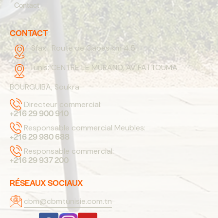
Contact
CONTACT
Sfax :
Route de Gabes km 4.5
Tunis:
CENTRE LE MURANO, AV FATTOUMA
BOURGUIBA, Soukra
Directeur commercial:
+216 29 900 910
Responsable commercial Meubles:
+216 29 980 688
Responsable commercial:
+216 29 937 200
RÉSEAUX SOCIAUX
cbm@cbmtunisie.com.tn