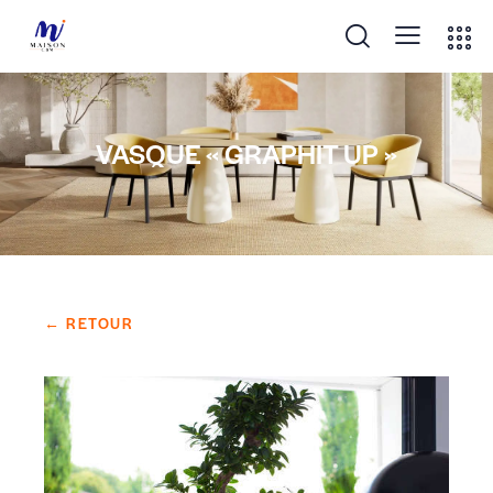
VASQUE « GRAPHIT UP »
← RETOUR