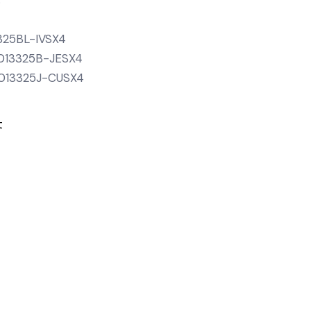
3325BL-IVSX4
: 013325B-JESX4
 013325J-CUSX4
t