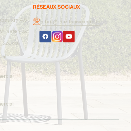
RÉSEAUX SOCIAUX
abes km 4.5
cbm@cbmtunisie.com.tn
MURANO, AV
 Soukra
al:
rcial
rcial: