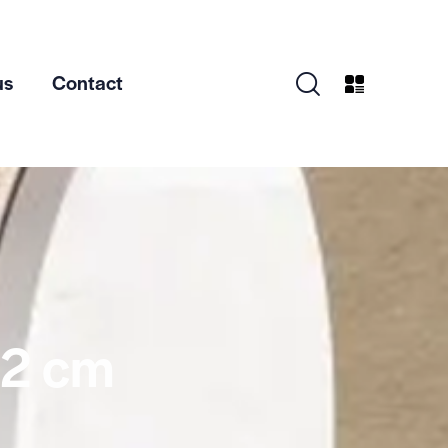
us
Contact
22 cm