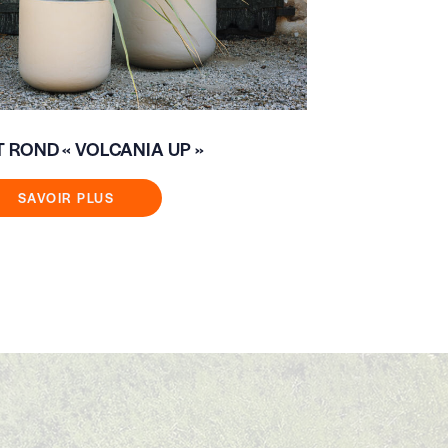
 ROND « VOLCANIA UP »
VASQUE « G
SAVOIR PLUS
SAVOIR