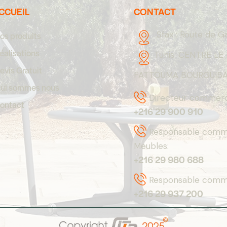
CCUEIL
CONTACT
Sfax :
Route de G
os produits
éalisations
Tunis:
CENTRE LE 
evis Gratuit
FATTOUMA BOURGUIBA,
ui sommes nous
Directeur commerci
ontact
+216 29 900 910
Responsable comme
Meubles:
+216 29 980 688
Responsable comme
+216 29 937 200