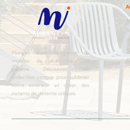
A
N
R
D
Q
Plongez dans l’élégance du
C
mobilier de jardin haut de
gamme. Découvrez une
collection conçue pour sublimer
votre extérieur et créer des
instants de détente uniques.