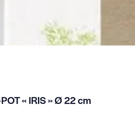
OT « IRIS » Ø 22 cm
: