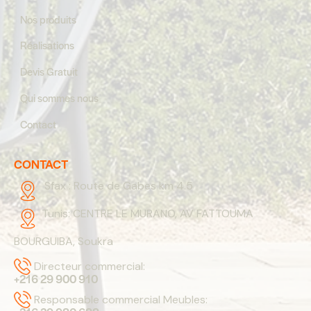
Nos produits
Réalisations
Devis Gratuit
Qui sommes nous
Contact
CONTACT
Sfax :
Route de Gabes km 4.5
Tunis:
CENTRE LE MURANO, AV FATTOUMA
BOURGUIBA, Soukra
Directeur commercial:
+216 29 900 910
Responsable commercial Meubles: