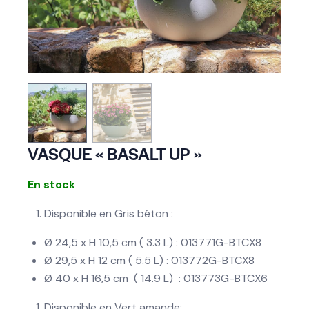
VASQUE « BASALT UP »
En stock
Disponible en Gris béton :
Ø 24,5 x H 10,5 cm ( 3.3 L) : 013771G-BTCX8
Ø 29,5 x H 12 cm ( 5.5 L) : 013772G-BTCX8
Ø 40 x H 16,5 cm ( 14.9 L) : 013773G-BTCX6
Disponible en Vert amande: