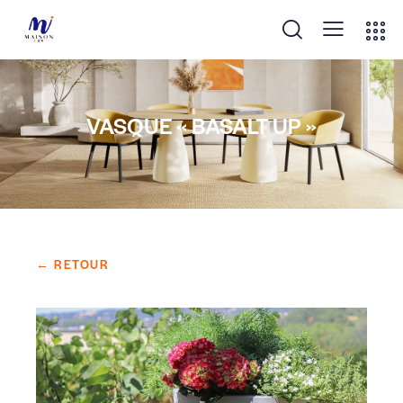
VASQUE « BASALT UP »
← RETOUR