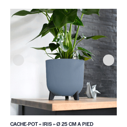
CACHE-POT « IRIS » Ø 25 CM A PIED
SU