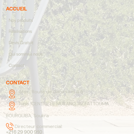
ACCUEIL
Nos produits
Réalisations
Devis Gratuit
Qui sommes nous
Contact
CONTACT
Sfax :
Route de Gabes km 4.5
Tunis:
CENTRE LE MURANO, AV FATTOUMA
BOURGUIBA, Soukra
Directeur commercial:
+216 29 900 910