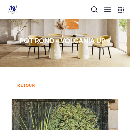
POT ROND « VOLCANIA UP »
← RETOUR